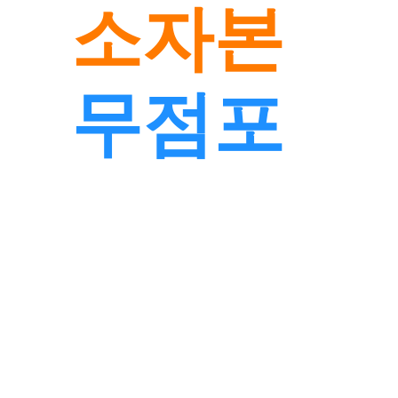
소자본
무점포
창업
이론과 실습, 그리고
현장지원까지 — 시작부터
창업까지 함께합니다